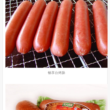
畅享台烤肠