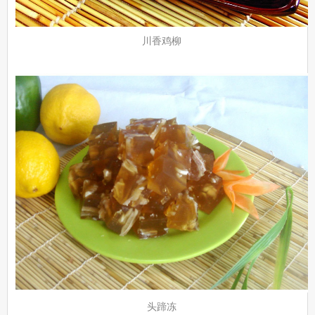
川香鸡柳
头蹄冻