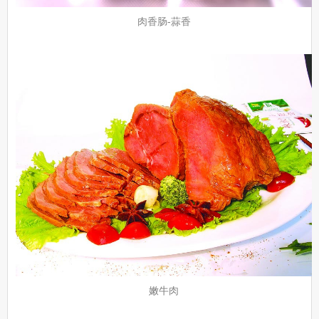
肉香肠-蒜香
嫩牛肉