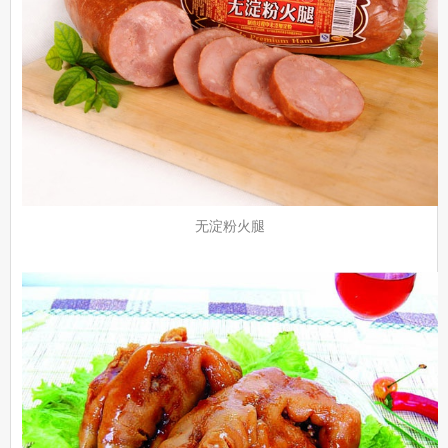
无淀粉火腿