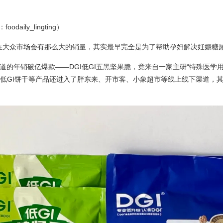
odaily_lingting）
品在大众市场会有那么大的销量，其实最早完全是为了帮助孕妇解决妊娠糖
道的年销破亿爆款——DGI低GI五黑坚果脆，竟来自一家主研“特殊医学
的低GI饼干等产品还进入了胖东来、开市客、小象超市等线上线下渠道，其