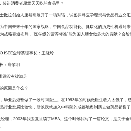
”，装进消费者愿意天天吃的食品里？
士撒拉创始人唐黎明展开了一场对话，试图探寻医学理想与食品行业交汇
为中国未来十年的国家战略，中国食品功能化、健康化的历史性机遇到来
作为战略赛道布局，“医学级的营养标准”能为国人膳食做多大的贡献？会
CEO iSEE全球奖理事长：王晓玲
事长：唐黎明
需求远没有被满足
的原因是什么？
，毕业后短暂做了一段时间医生。在1993年的时候做医生收入太低了，
品行业发展比较快，所以我就加入中科院的成都地奥制药去做药品销售了
来做经理，2003年我去复旦读了MBA。这个时候我写了一篇论文，是关于
。